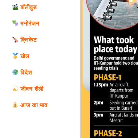
बॉलीवुड
मनोरंजन
क्रिकेट
खेल
विदेश
जीवन शैली
आज का भाव